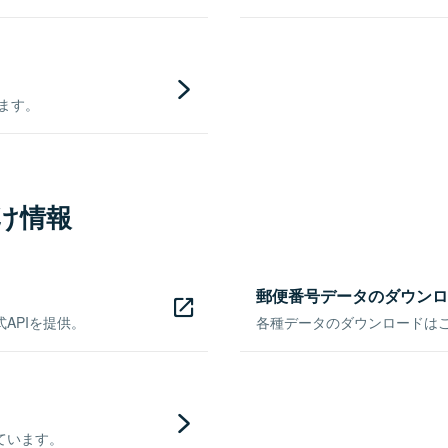
きます。
け情報
郵便番号データのダウンロ
APIを提供。
各種データのダウンロードはこち
ています。