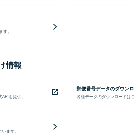
きます。
け情報
郵便番号データのダウンロ
APIを提供。
各種データのダウンロードはこち
ています。