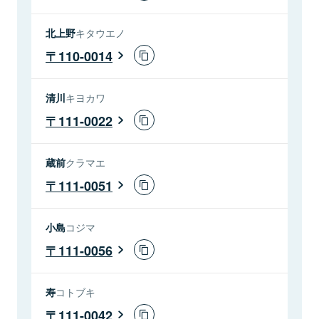
北上野
キタウエノ
110-0014
清川
キヨカワ
111-0022
蔵前
クラマエ
111-0051
小島
コジマ
111-0056
寿
コトブキ
111-0042