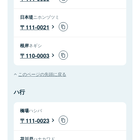
日本堤
ニホンヅツミ
111-0021
根岸
ネギシ
110-0003
このページの先頭に戻る
ハ行
橋場
ハシバ
111-0023
花川戸
ハナカワド