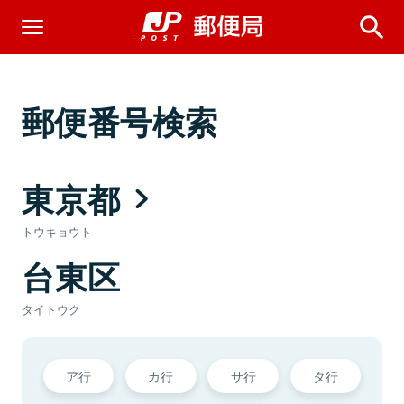
郵便番号検索
東京都
トウキョウト
台東区
タイトウク
ア行
カ行
サ行
タ行