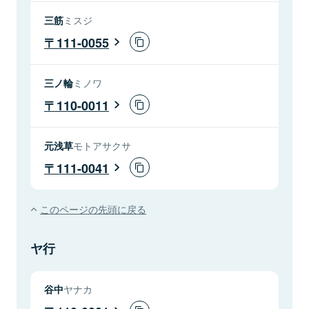
三筋
ミスジ
111-0055
三ノ輪
ミノワ
110-0011
元浅草
モトアサクサ
111-0041
このページの先頭に戻る
ヤ行
谷中
ヤナカ