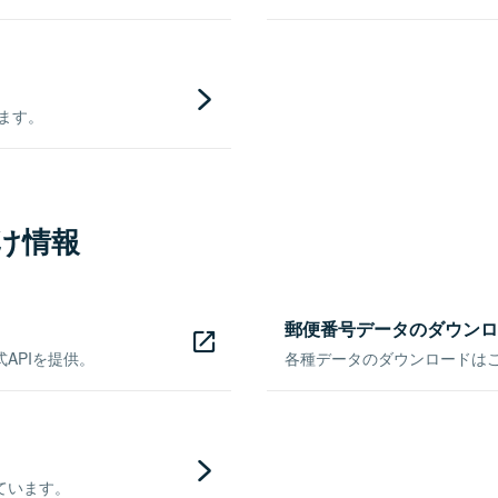
きます。
け情報
郵便番号データのダウンロ
APIを提供。
各種データのダウンロードはこち
ています。