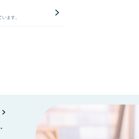
ています。
に。