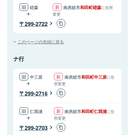
磑森
南房総市
和田町磑森
に住所
変更
299-2722
このページの先頭に戻る
ナ行
中三原
南房総市
和田町中三原
に住
所変更
299-2716
仁我浦
南房総市
和田町仁我浦
に住
所変更
299-2703