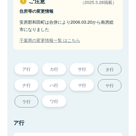
ご注意
（2025.3.28掲載）
住所等の変更情報
安房郡和田町は合併により2006.03.20から南房総
市になりました
千葉県の変更情報一覧 はこちら
ア行
カ行
サ行
タ行
ナ行
ハ行
マ行
ヤ行
ワ行
ラ行
ア行