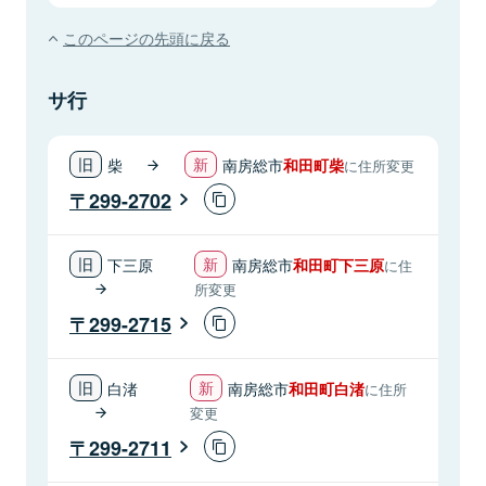
このページの先頭に戻る
サ行
柴
南房総市
和田町柴
に住所変更
299-2702
下三原
南房総市
和田町下三原
に住
所変更
299-2715
白渚
南房総市
和田町白渚
に住所
変更
299-2711