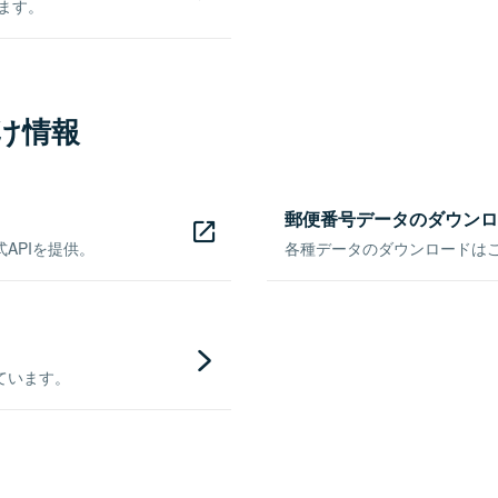
きます。
け情報
郵便番号データのダウンロ
APIを提供。
各種データのダウンロードはこち
ています。