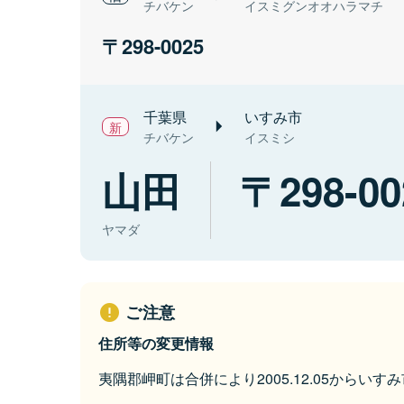
チバケン
イスミグンオオハラマチ
298-0025
千葉県
いすみ市
チバケン
イスミシ
山田
298-00
ヤマダ
ご注意
住所等の変更情報
夷隅郡岬町は合併により2005.12.05からい