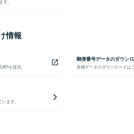
きます。
け情報
郵便番号データのダウンロ
APIを提供。
各種データのダウンロードはこち
ています。