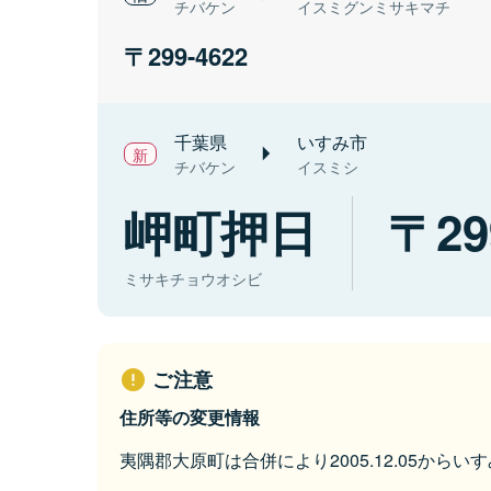
チバケン
イスミグンミサキマチ
299-4622
千葉県
いすみ市
チバケン
イスミシ
岬町押日
29
ミサキチョウオシビ
ご注意
住所等の変更情報
夷隅郡大原町は合併により2005.12.05から