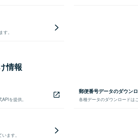
きます。
け情報
郵便番号データのダウンロ
APIを提供。
各種データのダウンロードはこち
ています。