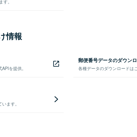
きます。
け情報
郵便番号データのダウンロ
APIを提供。
各種データのダウンロードはこち
ています。