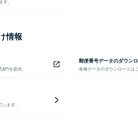
きます。
け情報
郵便番号データのダウンロ
APIを提供。
各種データのダウンロードはこち
ています。