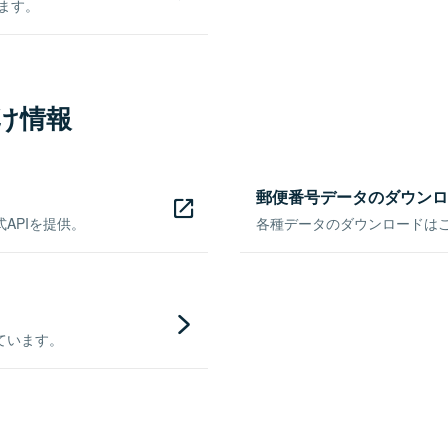
きます。
け情報
郵便番号データのダウンロ
APIを提供。
各種データのダウンロードはこち
ています。