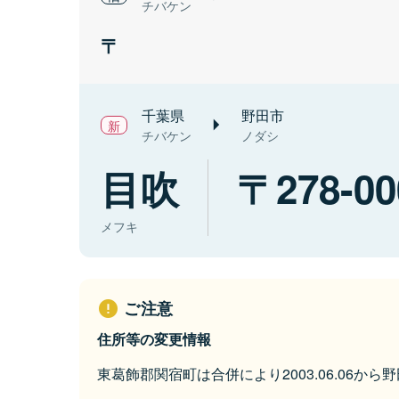
チバケン
千葉県
野田市
チバケン
ノダシ
目吹
278-00
メフキ
ご注意
住所等の変更情報
東葛飾郡関宿町は合併により2003.06.06か