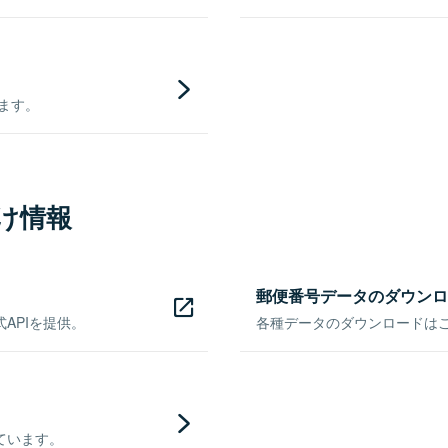
きます。
け情報
郵便番号データのダウンロ
APIを提供。
各種データのダウンロードはこち
ています。