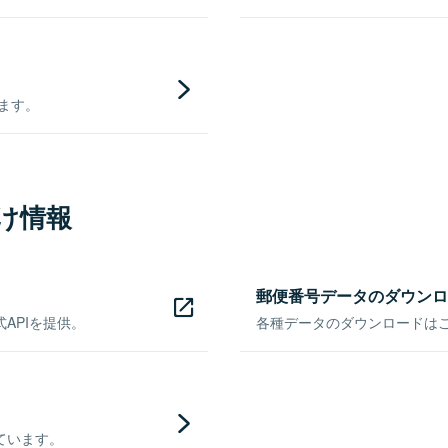
きます。
け情報
郵便番号データのダウンロ
APIを提供。
各種データのダウンロードはこち
ています。