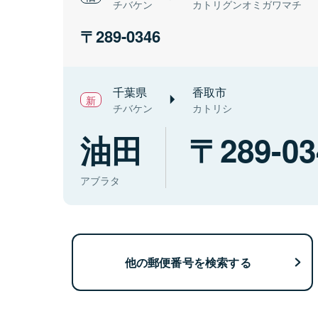
チバケン
カトリグンオミガワマチ
289-0346
千葉県
香取市
チバケン
カトリシ
油田
289-03
アブラタ
他の郵便番号を検索する