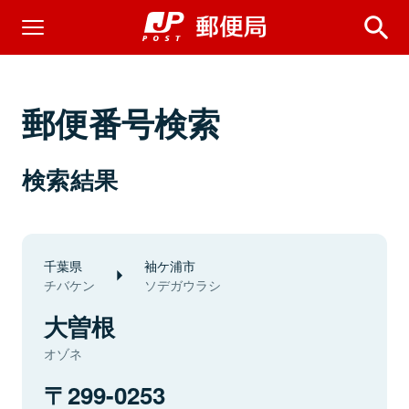
郵便番号検索
検索結果
千葉県
袖ケ浦市
チバケン
ソデガウラシ
大曽根
オゾネ
299-0253