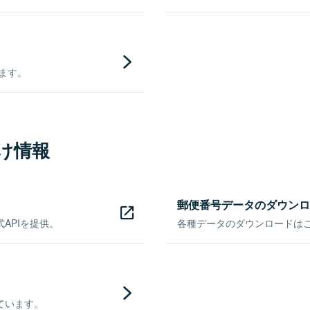
きます。
け情報
郵便番号データのダウンロ
APIを提供。
各種データのダウンロードはこち
ています。