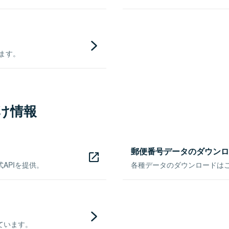
きます。
け情報
郵便番号データのダウンロ
APIを提供。
各種データのダウンロードはこち
ています。