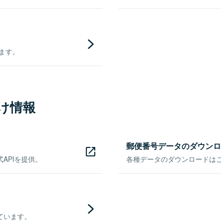
きます。
け情報
郵便番号データのダウンロ
APIを提供。
各種データのダウンロードはこち
ています。