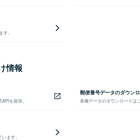
きます。
け情報
郵便番号データのダウンロ
APIを提供。
各種データのダウンロードはこち
ています。