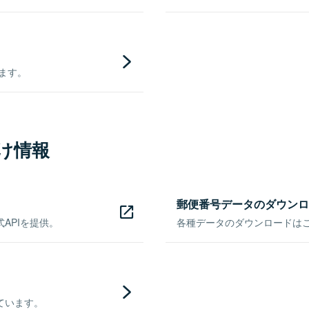
きます。
け情報
郵便番号データのダウンロ
APIを提供。
各種データのダウンロードはこち
ています。