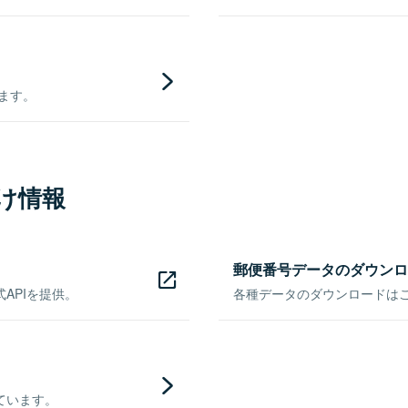
きます。
け情報
郵便番号データのダウンロ
APIを提供。
各種データのダウンロードはこち
ています。