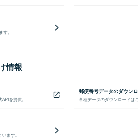
きます。
け情報
郵便番号データのダウンロ
APIを提供。
各種データのダウンロードはこち
ています。