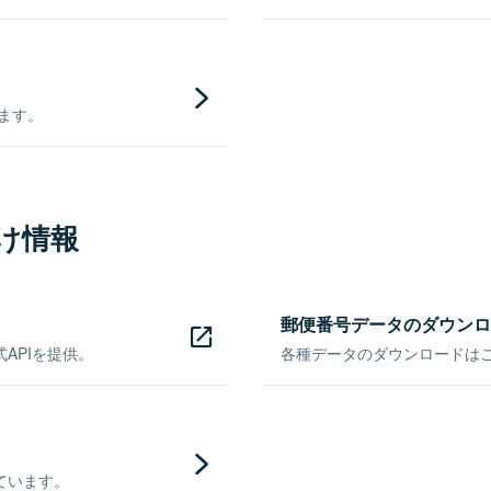
きます。
け情報
郵便番号データのダウンロ
APIを提供。
各種データのダウンロードはこち
ています。