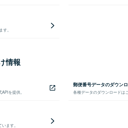
きます。
け情報
郵便番号データのダウンロ
APIを提供。
各種データのダウンロードはこち
ています。