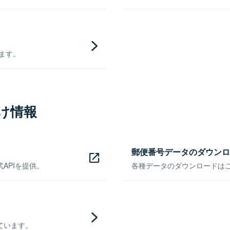
きます。
け情報
郵便番号データのダウンロ
APIを提供。
各種データのダウンロードはこち
ています。