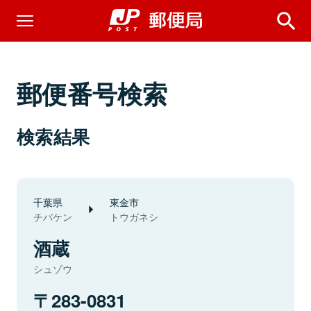
郵便番号検索
検索結果
千葉県
東金市
チバケン
トウガネシ
酒蔵
シュゾウ
283-0831