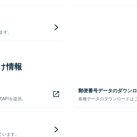
きます。
け情報
郵便番号データのダウンロ
APIを提供。
各種データのダウンロードはこち
ています。