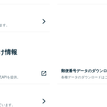
きます。
け情報
郵便番号データのダウンロ
APIを提供。
各種データのダウンロードはこち
ています。