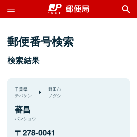
郵便番号検索
検索結果
千葉県
野田市
チバケン
ノダシ
蕃昌
バンショウ
278-0041