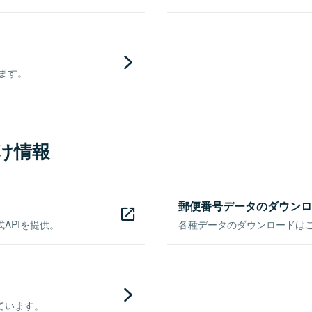
きます。
け情報
郵便番号データのダウンロ
APIを提供。
各種データのダウンロードはこち
ています。