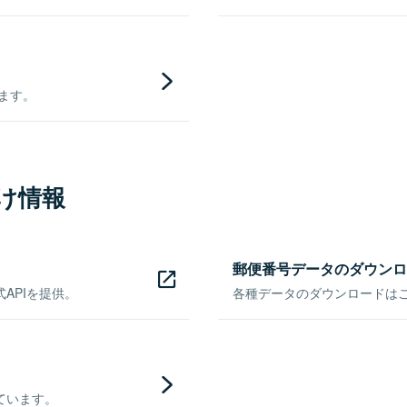
きます。
け情報
郵便番号データのダウンロ
APIを提供。
各種データのダウンロードはこち
ています。