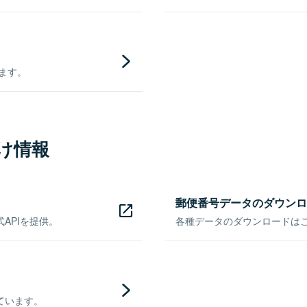
きます。
け情報
郵便番号データのダウンロ
APIを提供。
各種データのダウンロードはこち
ています。