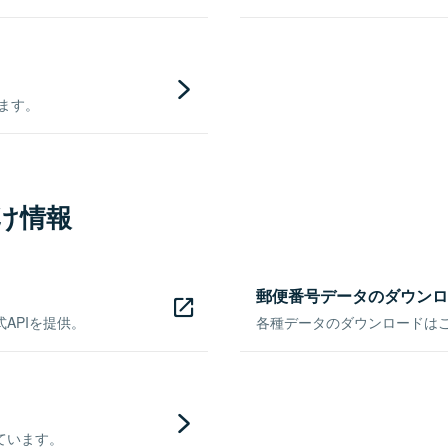
きます。
け情報
郵便番号データのダウンロ
APIを提供。
各種データのダウンロードはこち
ています。