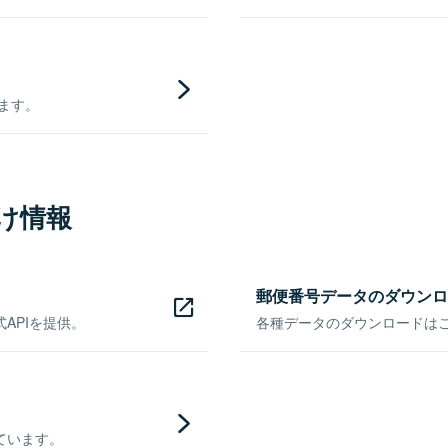
きます。
け情報
郵便番号データのダウンロ
APIを提供。
各種データのダウンロードはこち
ています。