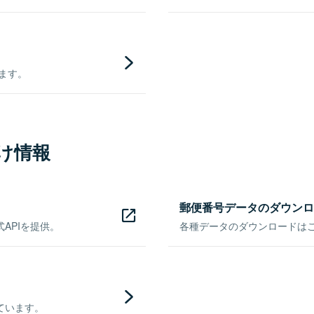
きます。
け情報
郵便番号データのダウンロ
APIを提供。
各種データのダウンロードはこち
ています。