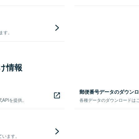
きます。
け情報
郵便番号データのダウンロ
APIを提供。
各種データのダウンロードはこち
ています。