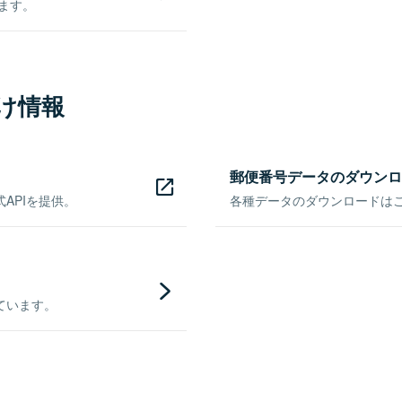
きます。
け情報
郵便番号データのダウンロ
APIを提供。
各種データのダウンロードはこち
ています。