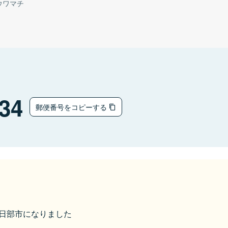
ウワマチ
34
郵便番号をコピーする
ら春日部市になりました