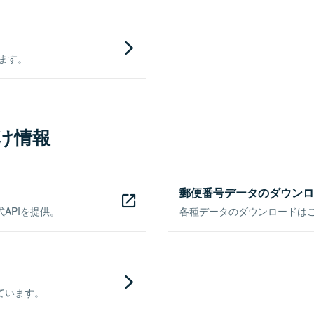
きます。
け情報
郵便番号データのダウンロ
APIを提供。
各種データのダウンロードはこち
ています。