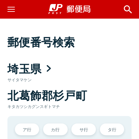
郵便番号検索
埼玉県
サイタマケン
北葛飾郡杉戸町
キタカツシカグンスギトマチ
ア行
カ行
サ行
タ行