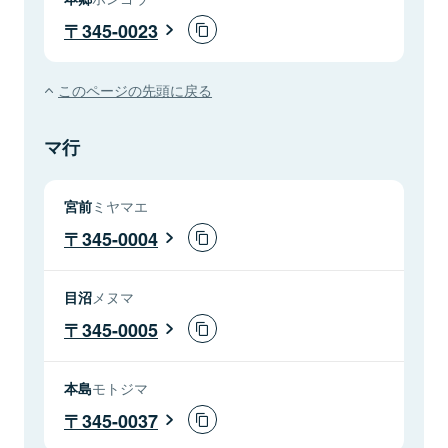
345-0023
このページの先頭に戻る
マ行
宮前
ミヤマエ
345-0004
目沼
メヌマ
345-0005
本島
モトジマ
345-0037