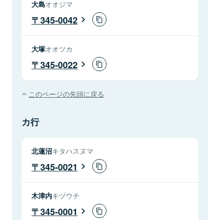
大島
オオジマ
345-0042
大塚
オオツカ
345-0022
このページの先頭に戻る
カ行
北蓮沼
キタハスヌマ
345-0021
木津内
キヅウチ
345-0001