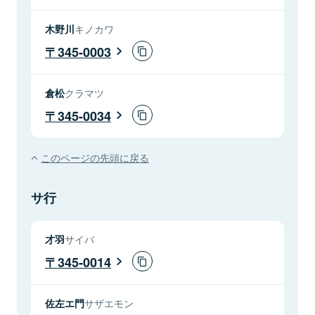
木野川
キノカワ
345-0003
倉松
クラマツ
345-0034
このページの先頭に戻る
サ行
才羽
サイバ
345-0014
佐左エ門
サザエモン