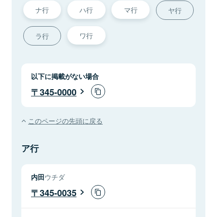
ナ行
ハ行
マ行
ヤ行
ワ行
ラ行
以下に掲載がない場合
345-0000
このページの先頭に戻る
ア行
内田
ウチダ
345-0035