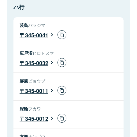
ハ行
茨島
バラジマ
345-0041
広戸沼
ヒロトヌマ
345-0032
屏風
ビョウブ
345-0011
深輪
フカワ
345-0012
本郷
ホンゴウ