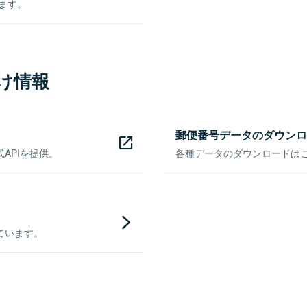
きます。
け情報
郵便番号データのダウンロ
APIを提供。
各種データのダウンロードはこち
ています。