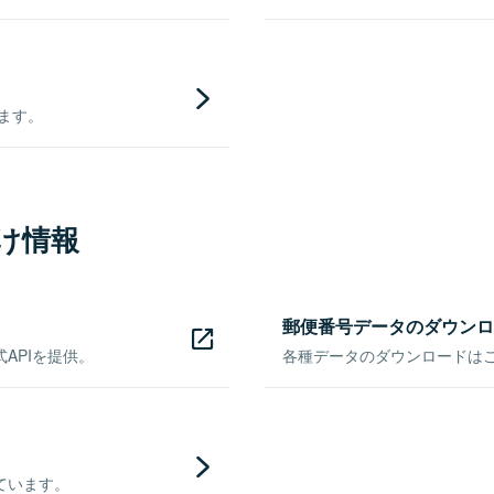
きます。
け情報
郵便番号データのダウンロ
APIを提供。
各種データのダウンロードはこち
ています。