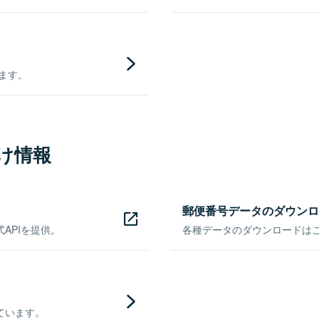
きます。
け情報
郵便番号データのダウンロ
APIを提供。
各種データのダウンロードはこち
ています。