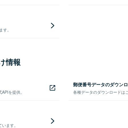
きます。
け情報
郵便番号データのダウンロ
APIを提供。
各種データのダウンロードはこち
ています。