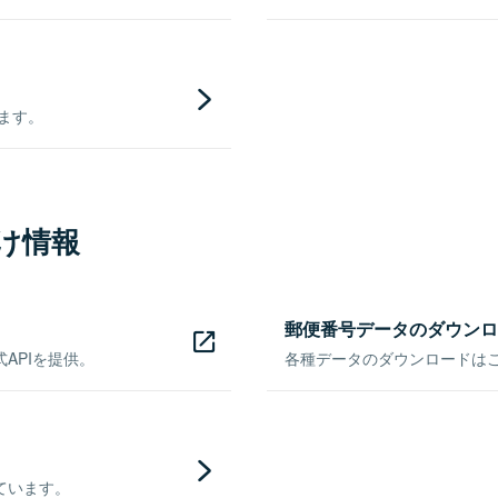
きます。
け情報
郵便番号データのダウンロ
APIを提供。
各種データのダウンロードはこち
ています。