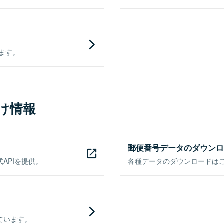
きます。
け情報
郵便番号データのダウンロ
APIを提供。
各種データのダウンロードはこち
ています。