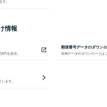
きます。
け情報
郵便番号データのダウンロ
APIを提供。
各種データのダウンロードはこち
ています。