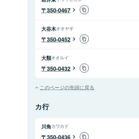
350-0467
大谷木
オオヤギ
350-0452
大類
オオルイ
350-0432
このページの先頭に戻る
カ行
川角
カワカド
350-0436