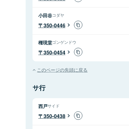
小田谷
コダヤ
350-0446
権現堂
ゴンゲンドウ
350-0454
このページの先頭に戻る
サ行
西戸
サイド
350-0438