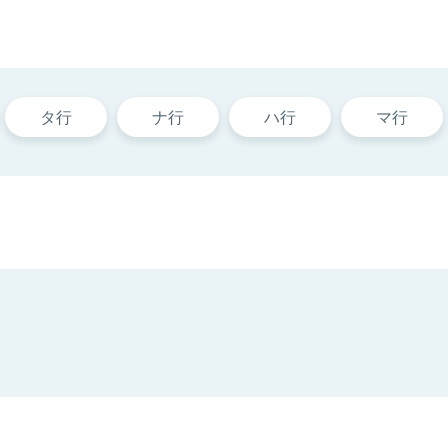
タ行
ナ行
ハ行
マ行