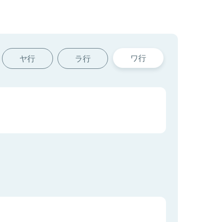
ワ行
ヤ行
ラ行