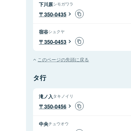
下川原
シモガワラ
350-0435
宿谷
シュクヤ
350-0453
このページの先頭に戻る
タ行
滝ノ入
タキノイリ
350-0456
中央
チュウオウ