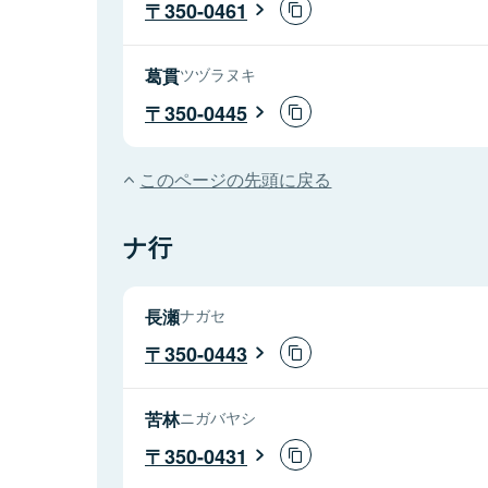
350-0461
葛貫
ツヅラヌキ
350-0445
このページの先頭に戻る
ナ行
長瀬
ナガセ
350-0443
苦林
ニガバヤシ
350-0431