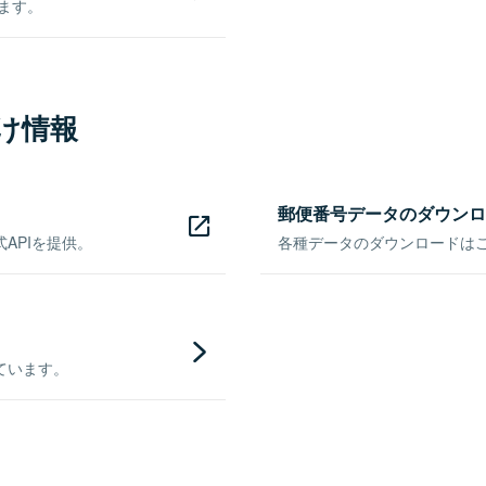
きます。
け情報
郵便番号データのダウンロ
APIを提供。
各種データのダウンロードはこち
ています。