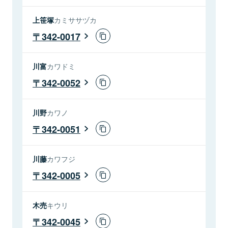
上笹塚
カミササヅカ
342-0017
川富
カワドミ
342-0052
川野
カワノ
342-0051
川藤
カワフジ
342-0005
木売
キウリ
342-0045