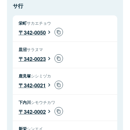
サ行
栄町
サカエチョウ
342-0050
皿沼
サラヌマ
342-0023
鹿見塚
シシミヅカ
342-0021
下内川
シモウチカワ
342-0002
新栄
シンエイ