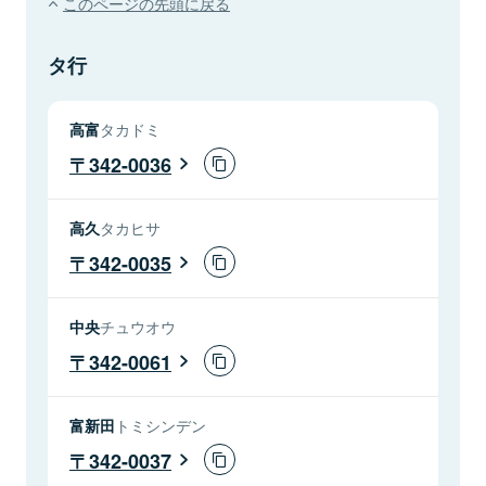
このページの先頭に戻る
タ行
高富
タカドミ
342-0036
高久
タカヒサ
342-0035
中央
チュウオウ
342-0061
富新田
トミシンデン
342-0037