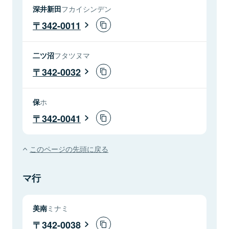
深井新田
フカイシンデン
342-0011
二ツ沼
フタツヌマ
342-0032
保
ホ
342-0041
このページの先頭に戻る
マ行
美南
ミナミ
342-0038