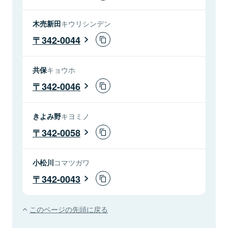
木売新田
キウリシンデン
342-0044
共保
キョウホ
342-0046
きよみ野
キヨミノ
342-0058
小松川
コマツガワ
342-0043
このページの先頭に戻る