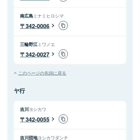
南広島
ミナミヒロシマ
342-0006
三輪野江
ミワノエ
342-0027
このページの先頭に戻る
ヤ行
吉川
ヨシカワ
342-0055
吉川団地
ヨシカワダンチ