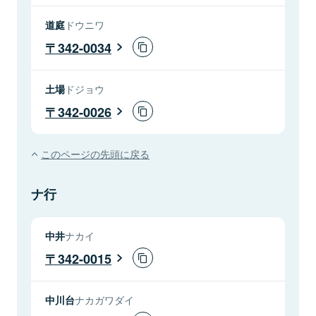
道庭
ドウニワ
342-0034
土場
ドジョウ
342-0026
このページの先頭に戻る
ナ行
中井
ナカイ
342-0015
中川台
ナカガワダイ