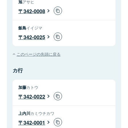
旭
アサヒ
342-0008
飯島
イイジマ
342-0025
このページの先頭に戻る
カ行
加藤
カトウ
342-0022
上内川
カミウチカワ
342-0001