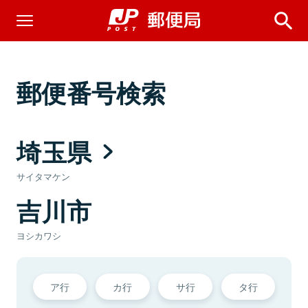
郵便番号検索
埼玉県
サイタマケン
吉川市
ヨシカワシ
ア行
カ行
サ行
タ行