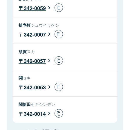
342-0059
拾壱軒
ジュウイッケン
342-0007
須賀
スカ
342-0057
関
セキ
342-0053
関新田
セキシンデン
342-0014