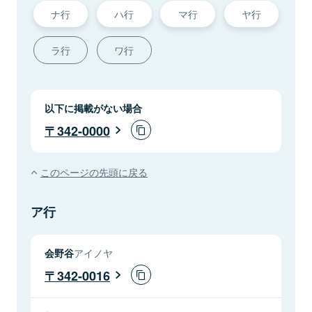
ナ行
ハ行
マ行
ヤ行
ラ行
ワ行
以下に掲載がない場合
342-0000
このページの先頭に戻る
ア行
会野谷
アイノヤ
342-0016